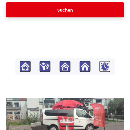
Suchen
©PantherMedia/Monkeybusiness Images