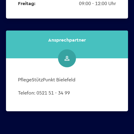
Freitag:
09:00 - 12:00 Uhr
Ansprechpartner
person_outline
PflegeStützPunkt Bielefeld
Telefon: 0521 51 - 34 99