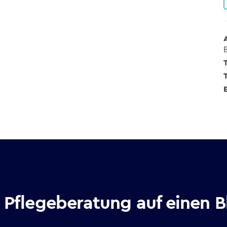
T
T
E
e Pflegeberatung auf einen Bl