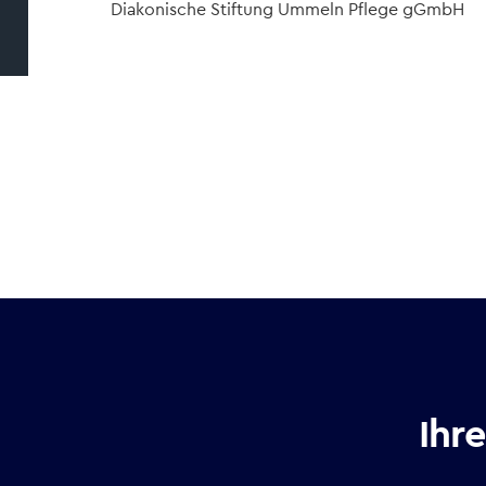
Diakonische Stiftung Ummeln Pflege gGmbH
p
Ihr