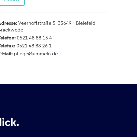
Adresse:
Veerhoffstraße 5, 33649 - Bielefeld -
Brackwede
elefon:
0521 48 88 13 4
elefax:
0521 48 88 26 1
-Mail:
ed.nlemmu@egelfp
ick.