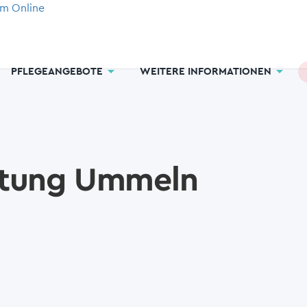
arrow_drop_down
arrow_drop_down
PFLEGEANGEBOTE
WEITERE INFORMATIONEN
iftung Ummeln